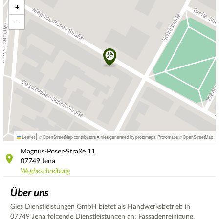
+
−
|
Leaflet
© OpenStreetMap contributors ♥,
tiles generated by protomaps
,
Protomaps
©
OpenStreetMap
Magnus-Poser-Straße
11
07749
Jena
Wegbeschreibung
Über uns
Gies Dienstleistungen GmbH bietet als Handwerksbetrieb in
07749 Jena folgende Dienstleistungen an: Fassadenreinigung,