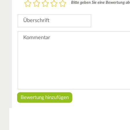
Bewertung
Bitte geben Sie eine Bewertung ab
1
2
3
4
5
Stern
Sterne
Sterne
Sterne
Sterne
Überschrift
Kommentar