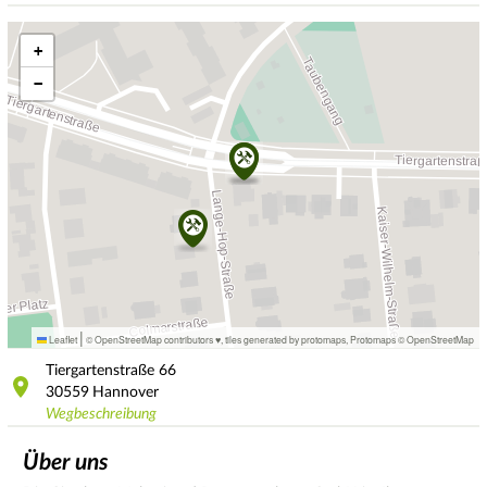
+
−
|
Leaflet
© OpenStreetMap contributors ♥,
tiles generated by protomaps
,
Protomaps
©
OpenStreetMap
Tiergartenstraße
66
30559
Hannover
Wegbeschreibung
Über uns