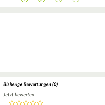
Bisherige Bewertungen (0)
Jetzt bewerten
Bewertung
1
2
3
4
5