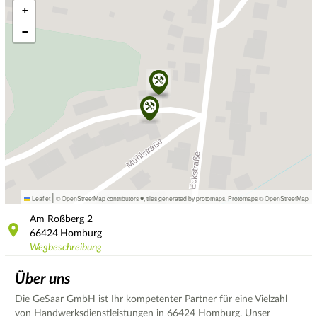
+
−
|
Leaflet
© OpenStreetMap contributors ♥,
tiles generated by protomaps
,
Protomaps
©
OpenStreetMap
Am Roßberg
2
66424
Homburg
Wegbeschreibung
Über uns
Die GeSaar GmbH ist Ihr kompetenter Partner für eine Vielzahl
von Handwerksdienstleistungen in 66424 Homburg. Unser