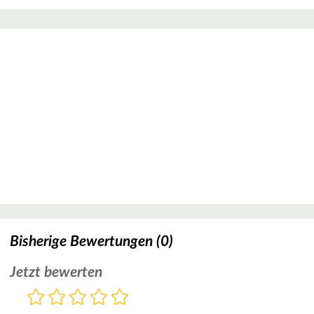
Bisherige Bewertungen (0)
Jetzt bewerten
Bewertung
1
2
3
4
5
Stern
Sterne
Sterne
Sterne
Sterne