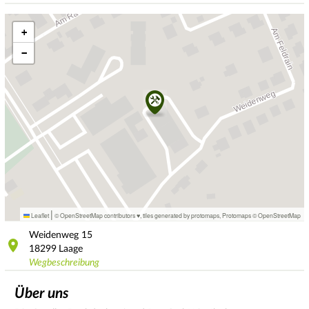
+
−
|
Leaflet
© OpenStreetMap contributors ♥,
tiles generated by protomaps
,
Protomaps
©
OpenStreetMap
Weidenweg
15
18299
Laage
Wegbeschreibung
Über uns