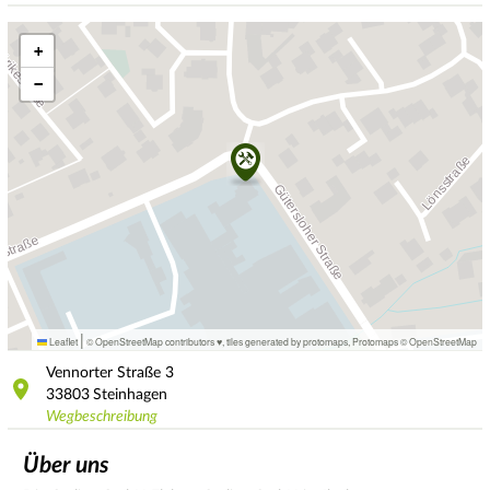
+
−
|
Leaflet
© OpenStreetMap contributors ♥,
tiles generated by protomaps
,
Protomaps
©
OpenStreetMap
Vennorter Straße
3
33803
Steinhagen
Wegbeschreibung
Über uns