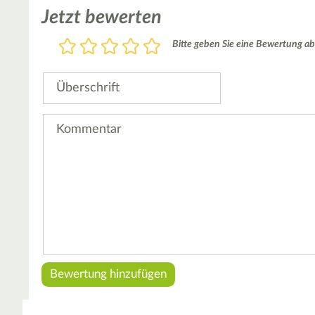
Jetzt bewerten
Bewertung
Bitte geben Sie eine Bewertung ab
1
2
3
4
5
Stern
Sterne
Sterne
Sterne
Sterne
Überschrift
Kommentar