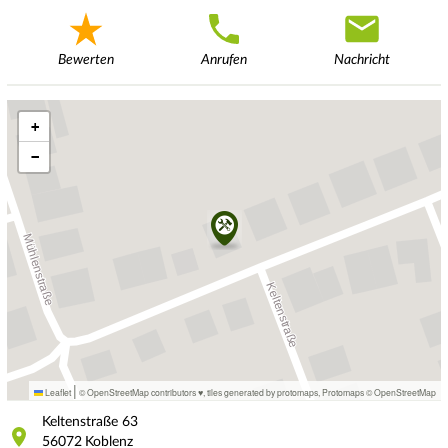
Bewerten
Anrufen
Nachricht
+
−
|
Leaflet
© OpenStreetMap contributors ♥,
tiles generated by protomaps
,
Protomaps
©
OpenStreetMap
Keltenstraße
63
56072
Koblenz