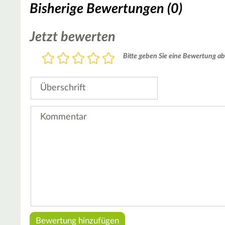
Bisherige Bewertungen (0)
Jetzt bewerten
Bewertung
Bitte geben Sie eine Bewertung ab
1
2
3
4
5
Stern
Sterne
Sterne
Sterne
Sterne
Überschrift
Kommentar