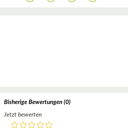
Bisherige Bewertungen (0)
Jetzt bewerten
Bewertung
1
2
3
4
5