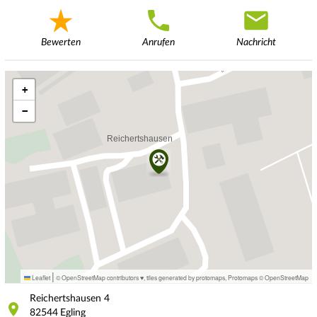
Bewerten
Anrufen
Nachricht
+
−
|
Leaflet
© OpenStreetMap contributors ♥,
tiles generated by protomaps
,
Protomaps
©
OpenStreetMap
Reichertshausen
4
82544
Egling