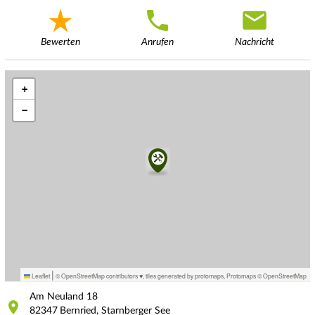
Bewerten
Anrufen
Nachricht
+
−
|
Leaflet
© OpenStreetMap contributors ♥,
tiles generated by protomaps
,
Protomaps
©
OpenStreetMap
Am Neuland
18
82347
Bernried, Starnberger See