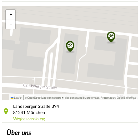
+
−
|
Leaflet
© OpenStreetMap contributors ♥,
tiles generated by protomaps
,
Protomaps
©
OpenStreetMap
Landsberger Straße
394
81241
München
Wegbeschreibung
Über uns