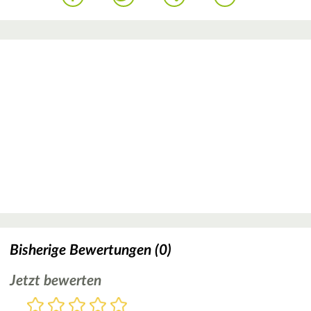
Bisherige Bewertungen (0)
Jetzt bewerten
Bewertung
1
2
3
4
5