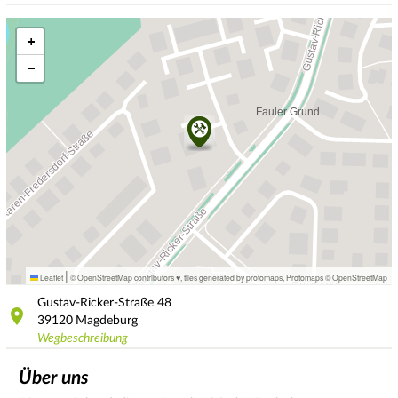
+
−
|
Leaflet
© OpenStreetMap contributors ♥,
tiles generated by protomaps
,
Protomaps
©
OpenStreetMap
Gustav-Ricker-Straße
48
39120
Magdeburg
Wegbeschreibung
Über uns