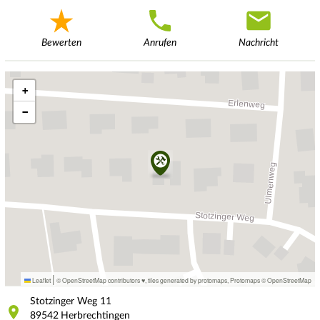
Bewerten
Anrufen
Nachricht
+
−
|
Leaflet
© OpenStreetMap contributors ♥,
tiles generated by protomaps
,
Protomaps
©
OpenStreetMap
Stotzinger Weg
11
89542
Herbrechtingen