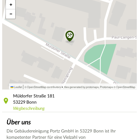
+
−
|
Leaflet
© OpenStreetMap contributors ♥,
tiles generated by protomaps
,
Protomaps
©
OpenStreetMap
Müldorfer Straße
181
53229
Bonn
Wegbeschreibung
Über uns
Die Gebäudereinigung Portz GmbH in 53229 Bonn ist Ihr
kompetenter Partner für eine Vielzahl von