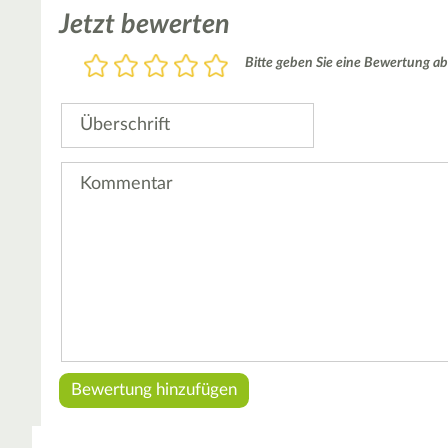
Jetzt bewerten
Bewertung
Bitte geben Sie eine Bewertung ab
1
2
3
4
5
Stern
Sterne
Sterne
Sterne
Sterne
Überschrift
Kommentar