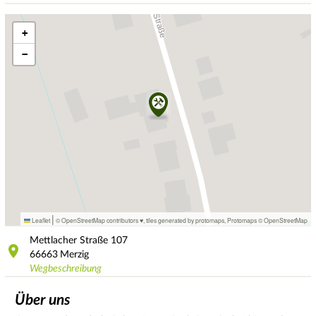
+
−
|
Leaflet
© OpenStreetMap contributors ♥,
tiles generated by protomaps
,
Protomaps
©
OpenStreetMap
Mettlacher Straße
107
66663
Merzig
Wegbeschreibung
Über uns