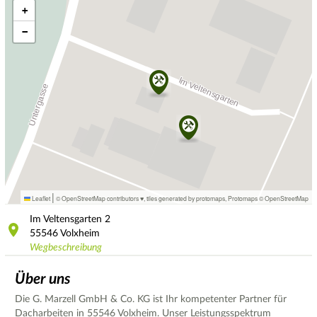
+
−
|
Leaflet
© OpenStreetMap contributors ♥,
tiles generated by protomaps
,
Protomaps
©
OpenStreetMap
Im Veltensgarten
2
55546
Volxheim
Wegbeschreibung
Über uns
Die G. Marzell GmbH & Co. KG ist Ihr kompetenter Partner für
Dacharbeiten in 55546 Volxheim. Unser Leistungsspektrum