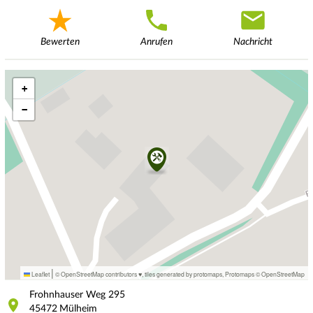
Bewerten
Anrufen
Nachricht
+
−
|
Leaflet
© OpenStreetMap contributors ♥,
tiles generated by protomaps
,
Protomaps
©
OpenStreetMap
Frohnhauser Weg
295
45472
Mülheim