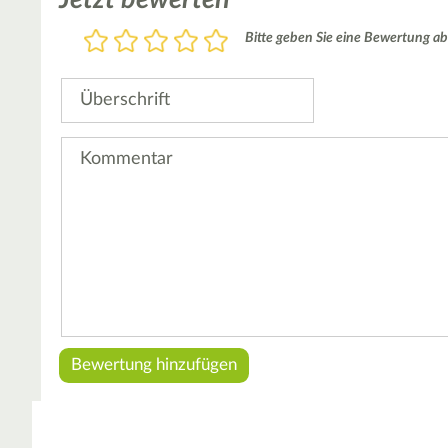
Bewertung
Bitte geben Sie eine Bewertung ab
1
2
3
4
5
Stern
Sterne
Sterne
Sterne
Sterne
Überschrift
Kommentar