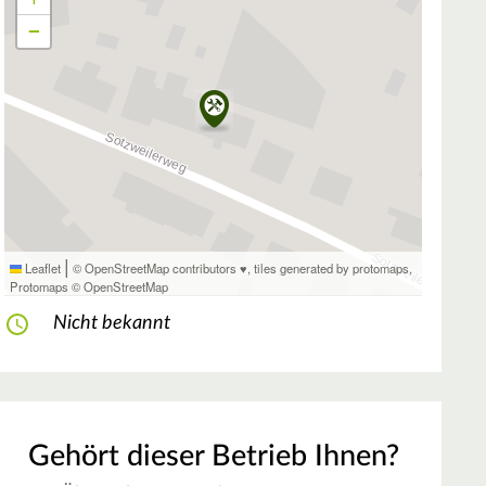
−
|
Leaflet
© OpenStreetMap contributors ♥,
tiles generated by protomaps
,
Protomaps
©
OpenStreetMap
Nicht bekannt
Gehört dieser Betrieb Ihnen?