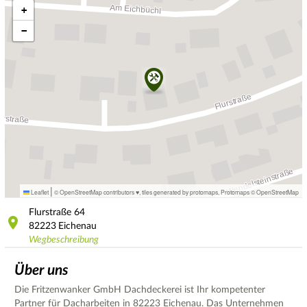
+
−
|
Leaflet
© OpenStreetMap contributors ♥,
tiles generated by protomaps
,
Protomaps
©
OpenStreetMap
Flurstraße
64
82223
Eichenau
Wegbeschreibung
Über uns
Die Fritzenwanker GmbH Dachdeckerei ist Ihr kompetenter
Partner für Dacharbeiten in 82223 Eichenau. Das Unternehmen