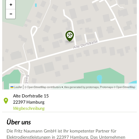
+
−
|
Leaflet
© OpenStreetMap contributors ♥,
tiles generated by protomaps
,
Protomaps
©
OpenStreetMap
Alte Dorfstraße
15
22397
Hamburg
Wegbeschreibung
Über uns
Die Fritz Naumann GmbH ist Ihr kompetenter Partner für
Elektrodienstleistungen in 22397 Hamburg. Das Unternehmen