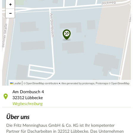
+
−
|
Leaflet
© OpenStreetMap contributors ♥,
tiles generated by protomaps
,
Protomaps
©
OpenStreetMap
Am Dornbusch
4
32312
Lübbecke
Wegbeschreibung
Über uns
Die Fritz Menninghaus GmbH & Co. KG ist Ihr kompetenter
Partner für Dacharbeiten in 32312 Lübbecke. Das Unternehmen