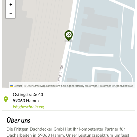
+
−
|
Leaflet
© OpenStreetMap contributors ♥,
tiles generated by protomaps
,
Protomaps
©
OpenStreetMap
Östingstraße
43
59063
Hamm
Wegbeschreibung
Über uns
Die Frittgen Dachdecker GmbH ist Ihr kompetenter Partner für
Dacharbeiten in 59063 Hamm. Unser Leistungsspektrum umfasst