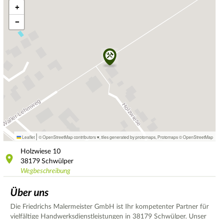
+
−
|
Leaflet
© OpenStreetMap contributors ♥,
tiles generated by protomaps
,
Protomaps
©
OpenStreetMap
Holzwiese
10
38179
Schwülper
Wegbeschreibung
Über uns
Die Friedrichs Malermeister GmbH ist Ihr kompetenter Partner für
vielfältige Handwerksdienstleistungen in 38179 Schwülper. Unser