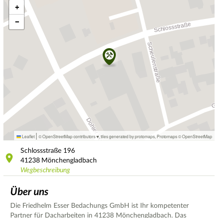
+
−
|
Leaflet
© OpenStreetMap contributors ♥,
tiles generated by protomaps
,
Protomaps
©
OpenStreetMap
Schlossstraße
196
41238
Mönchengladbach
Wegbeschreibung
Über uns
Die Friedhelm Esser Bedachungs GmbH ist Ihr kompetenter
Partner für Dacharbeiten in 41238 Mönchengladbach. Das