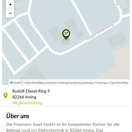
+
−
|
Leaflet
© OpenStreetMap contributors ♥,
tiles generated by protomaps
,
Protomaps
©
OpenStreetMap
Rudolf-Diesel-Ring
9
82266
Inning
Wegbeschreibung
Über uns
Die Freymann Josef GmbH ist Ihr kompetenter Partner für alle
Belange rund um Elektrotechnik in 82266 Inning. Das