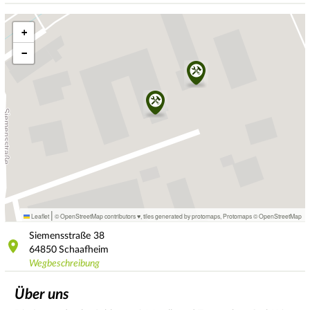
+
−
|
Leaflet
© OpenStreetMap contributors ♥,
tiles generated by protomaps
,
Protomaps
©
OpenStreetMap
Siemensstraße
38
64850
Schaafheim
Wegbeschreibung
Über uns