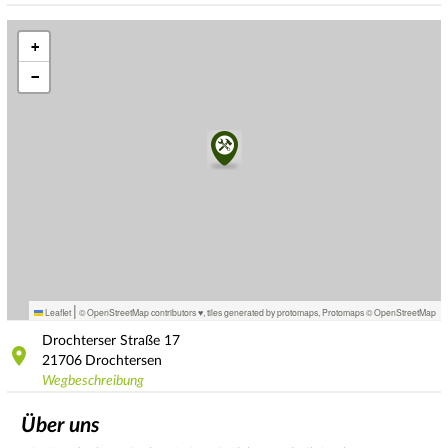
+
−
|
Leaflet
© OpenStreetMap contributors ♥,
tiles generated by protomaps
,
Protomaps
©
OpenStreetMap
Drochterser Straße
17
21706
Drochtersen
Wegbeschreibung
Über uns