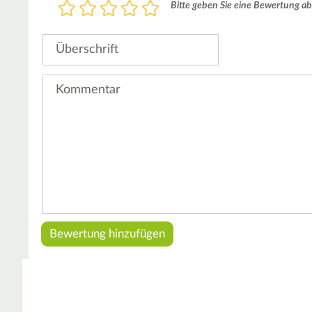
Bewertung
Bitte geben Sie eine Bewertung ab
1
2
3
4
5
Stern
Sterne
Sterne
Sterne
Sterne
Überschrift
Kommentar