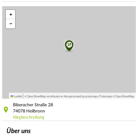
+
−
|
Leaflet
© OpenStreetMap contributors ♥,
tiles generated by protomaps
,
Protomaps
©
OpenStreetMap
Biberacher Straße
28
74078
Heilbronn
Wegbeschreibung
Über uns