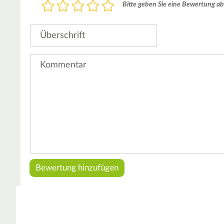
Bewertung
Bitte geben Sie eine Bewertung ab
1
2
3
4
5
Stern
Sterne
Sterne
Sterne
Sterne
Überschrift
Kommentar