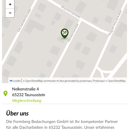
+
−
|
Leaflet
© OpenStreetMap contributors ♥,
tiles generated by protomaps
,
Protomaps
©
OpenStreetMap
Nelkenstraße
4
65232
Taunusstein
Wegbeschreibung
Über uns
Die Formberg Bedachungen GmbH ist Ihr kompetenter Partner
für alle Dacharbeiten in 65232 Taunusstein. Unser erfahrenes