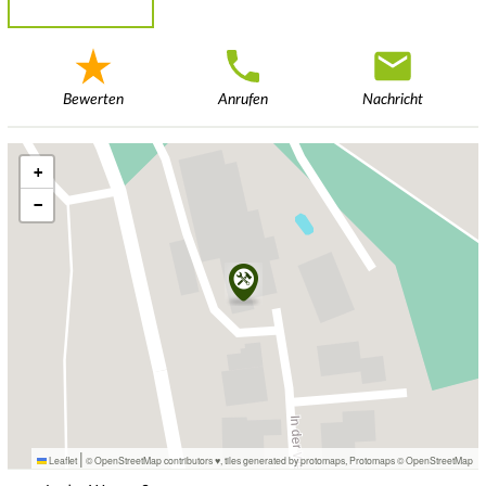
Bewerten
Anrufen
Nachricht
+
−
|
Leaflet
© OpenStreetMap contributors ♥,
tiles generated by protomaps
,
Protomaps
©
OpenStreetMap