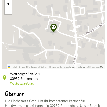
+
−
|
Leaflet
© OpenStreetMap contributors ♥,
tiles generated by protomaps
,
Protomaps
©
OpenStreetMap
Wettberger Straße
1
30952
Ronnenberg
Wegbeschreibung
Über uns
Die Flachsbarth GmbH ist Ihr kompetenter Partner für
Handwerksdienstleistungen in 30952 Ronnenberg. Unser Betrieb