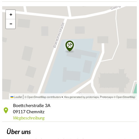
+
−
|
Leaflet
© OpenStreetMap contributors ♥,
tiles generated by protomaps
,
Protomaps
©
OpenStreetMap
Boettcherstraße
3A
09117
Chemnitz
Wegbeschreibung
Über uns