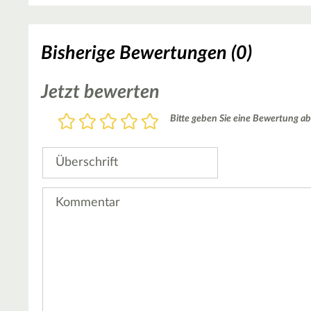
Bisherige Bewertungen (0)
Jetzt bewerten
Bewertung
Bitte geben Sie eine Bewertung ab
1
2
3
4
5
Stern
Sterne
Sterne
Sterne
Sterne
Überschrift
Kommentar