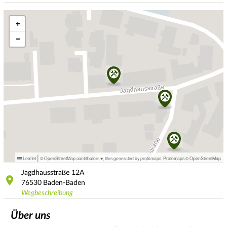
+
−
|
Leaflet
© OpenStreetMap contributors ♥,
tiles generated by protomaps
,
Protomaps
©
OpenStreetMap
Jagdhausstraße
12A
76530
Baden-Baden
Wegbeschreibung
Über uns