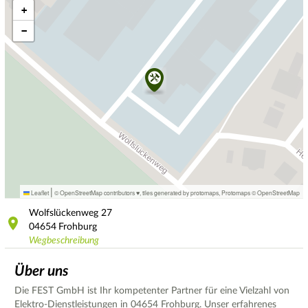
+
−
|
Leaflet
© OpenStreetMap contributors ♥,
tiles generated by protomaps
,
Protomaps
©
OpenStreetMap
Wolfslückenweg
27
04654
Frohburg
Wegbeschreibung
Über uns
Die FEST GmbH ist Ihr kompetenter Partner für eine Vielzahl von
Elektro-Dienstleistungen in 04654 Frohburg. Unser erfahrenes