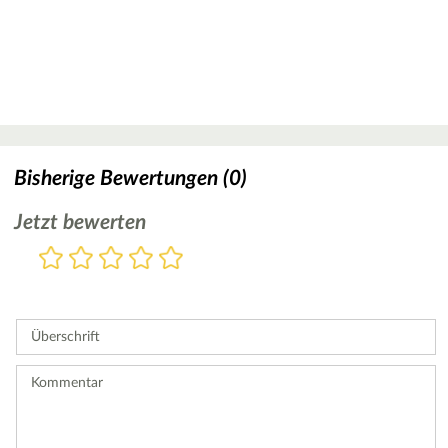
Bisherige Bewertungen (0)
Jetzt bewerten
Bewertung
1
2
3
4
5
Stern
Sterne
Sterne
Sterne
Sterne
Bitte
geben
Sie
Überschrift
eine
Bewertung
ab.
Kommentar