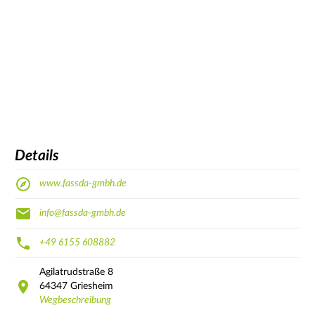
Details
www.fassda-gmbh.de
info@fassda-gmbh.de
+49 6155 608882
Agilatrudstraße
8
64347
Griesheim
Wegbeschreibung