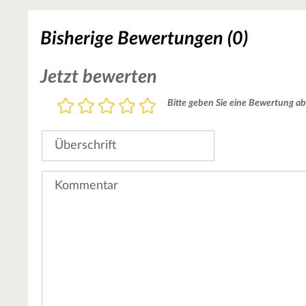
Bisherige Bewertungen (0)
Jetzt bewerten
Bewertung
Bitte geben Sie eine Bewertung ab
1
2
3
4
5
Stern
Sterne
Sterne
Sterne
Sterne
Überschrift
Kommentar