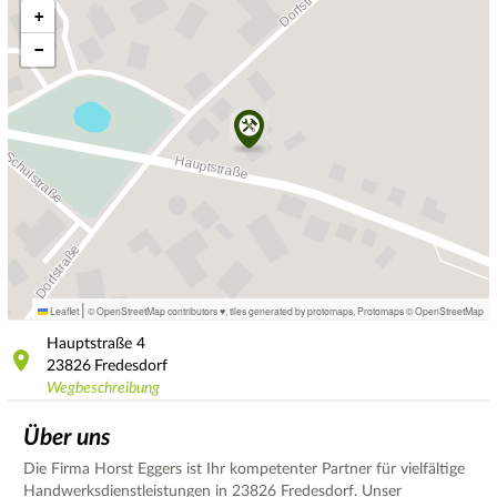
+
−
|
Leaflet
© OpenStreetMap contributors ♥,
tiles generated by protomaps
,
Protomaps
©
OpenStreetMap
Hauptstraße
4
23826
Fredesdorf
Wegbeschreibung
Über uns
Die Firma Horst Eggers ist Ihr kompetenter Partner für vielfältige
Handwerksdienstleistungen in 23826 Fredesdorf. Unser