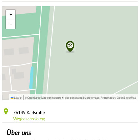
+
−
|
Leaflet
© OpenStreetMap contributors ♥,
tiles generated by protomaps
,
Protomaps
©
OpenStreetMap
76149
Karlsruhe
Wegbeschreibung
Über uns