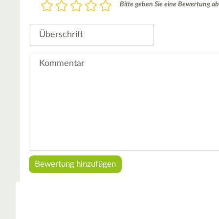
Bewertung
Bitte geben Sie eine Bewertung ab
1
2
3
4
5
Stern
Sterne
Sterne
Sterne
Sterne
Überschrift
Kommentar