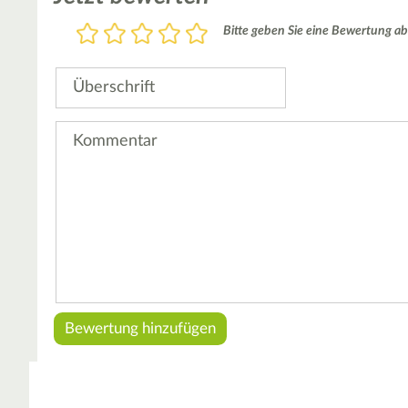
Bewertung
Bitte geben Sie eine Bewertung ab
1
2
3
4
5
Stern
Sterne
Sterne
Sterne
Sterne
Überschrift
Kommentar