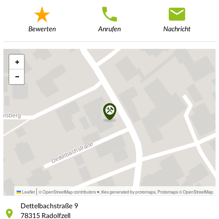
Bewerten
Anrufen
Nachricht
+
−
|
Leaflet
© OpenStreetMap contributors ♥,
tiles generated by protomaps
,
Protomaps
©
OpenStreetMap
Dettelbachstraße
9
78315
Radolfzell