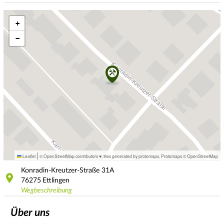
+
−
|
Leaflet
© OpenStreetMap contributors ♥,
tiles generated by protomaps
,
Protomaps
©
OpenStreetMap
Konradin-Kreutzer-Straße
31A
76275
Ettlingen
Wegbeschreibung
Über uns