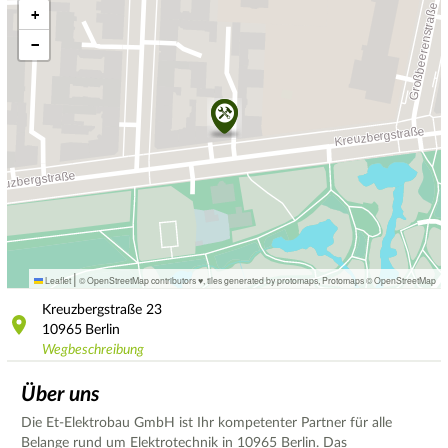
+
−
|
Leaflet
© OpenStreetMap contributors ♥,
tiles generated by protomaps
,
Protomaps
©
OpenStreetMap
Kreuzbergstraße
23
10965
Berlin
Wegbeschreibung
Über uns
Die Et-Elektrobau GmbH ist Ihr kompetenter Partner für alle
Belange rund um Elektrotechnik in 10965 Berlin. Das