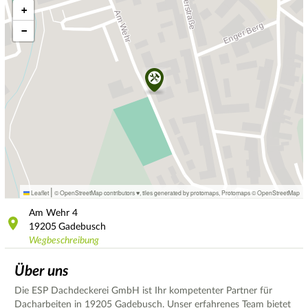
+
−
|
Leaflet
© OpenStreetMap contributors ♥,
tiles generated by protomaps
,
Protomaps
©
OpenStreetMap
Am Wehr
4
19205
Gadebusch
Wegbeschreibung
Über uns
Die ESP Dachdeckerei GmbH ist Ihr kompetenter Partner für
Dacharbeiten in 19205 Gadebusch. Unser erfahrenes Team bietet