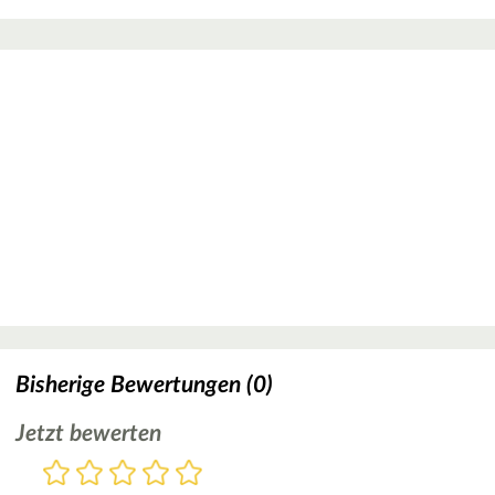
Bisherige Bewertungen (0)
Jetzt bewerten
Bewertung
1
2
3
4
5
Stern
Sterne
Sterne
Sterne
Sterne