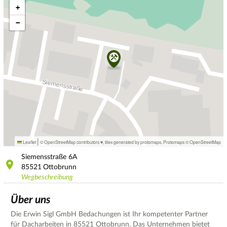
+
−
|
Leaflet
© OpenStreetMap contributors ♥,
tiles generated by protomaps
,
Protomaps
©
OpenStreetMap
Siemensstraße
6A
85521
Ottobrunn
Wegbeschreibung
Über uns
Die Erwin Sigl GmbH Bedachungen ist Ihr kompetenter Partner
für Dacharbeiten in 85521 Ottobrunn. Das Unternehmen bietet